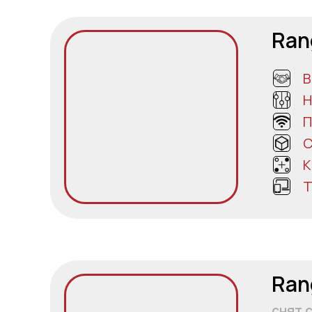
Ran
В
Н
П
С
К
Т
Ran
снят 