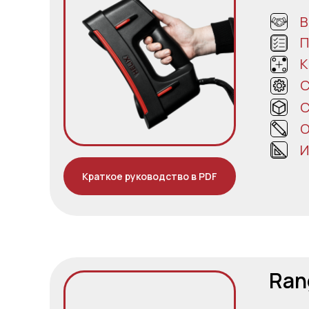
В
П
К
С
С
О
И
Краткое руководство в PDF
Ran