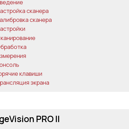
ведение
астройка сканера
алибровка сканера
астройки
канирование
бработка
змерения
онсоль
орячие клавиши
рансляция экрана
geVision PRO II