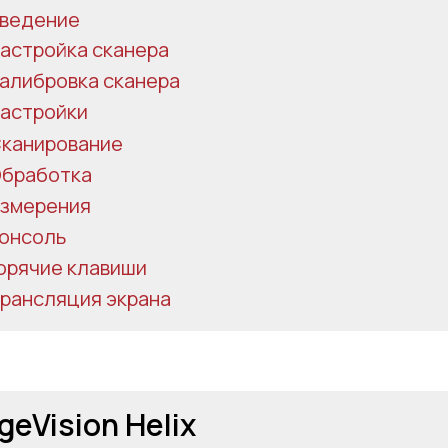
ведение
астройка сканера
алибровка сканера
онсоль
астройки
орячие клавиши
канирование
рансляция экрана
бработка
змерения
онсоль
орячие клавиши
рансляция экрана
geVision Helix