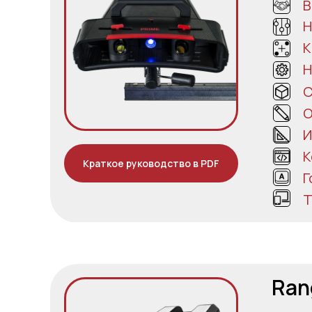
В
Н
К
Н
С
О
И
К
Краткое руководство в PDF
Г
Т
Ran