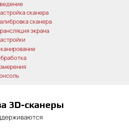
ведение
астройка сканера
алибровка сканера
рансляция экрана
астройки
канирование
бработка
змерения
астройки
онсоль
бработка
змерения
онсоль
ва 3D-сканеры
оддерживаются