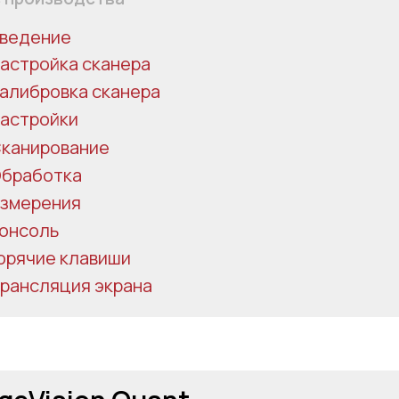
ведение
астройка сканера
алибровка сканера
астройки
канирование
бработка
змерения
онсоль
астройки
орячие клавиши
бработка
рансляция экрана
змерения
онсоль